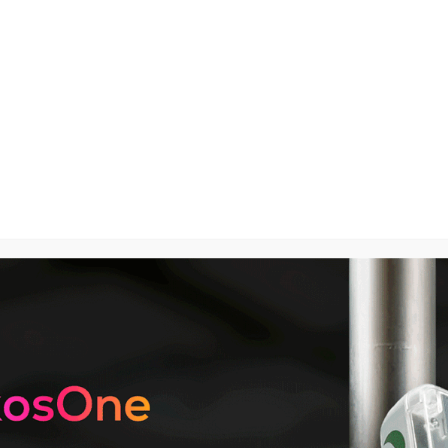
 AI
App
IKOS ONE
Planes
Soluciones
Nosotros
HARDWARE Y SOFTWARE
RECURSOS
Help Center
IKOS One · Todo en uno

IKOS Academy
Tecnología

App IKOS
CONTACTO
IKOS Notes
Contactar con IKOS
IKOS AI