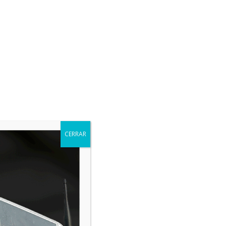
Acceso Clientes
Contacta con Nosotros
EMPRESA
RED IKOS

C/ El Marquesado, 20, 04770
Nosotros
Adra, Almería
Newsletter
info@ikosadvanced.com


+34 950 50 51 50
Blog
CERRAR