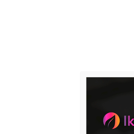
Tecnología
IKOS Notes
IKOS
Blog
PLATAFORMAS

App Store

Google Play
Partner de gestión
agronómica. Tecnología, datos
e inteligencia artificial al
servicio del agricultor
profesional.