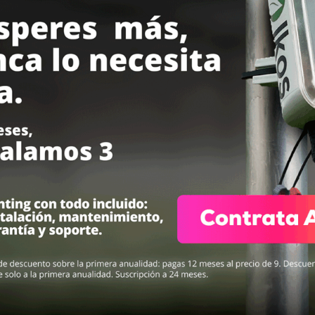
ra territorial PEXXI y reconocida
Empresa premiada por la
innovació
 más innovadora de Andalucía en
en el uso del agua en el sector
los Premios EmprendeXXI.
agroalimentario
por la fundación