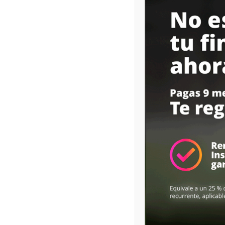
Empresa ganado
como la
start-up