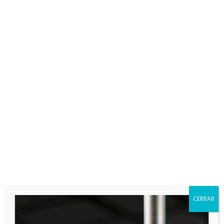
Partner de gestión agronómica. Tecnología, datos e inteligencia
artificial al servicio del agricultor profesional.
PLATAFORMAS

App Store

Google Play
CERRAR
HARDWARE Y SOFTWARE