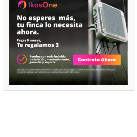
IKOS One · Todo en uno
Tecnología
App IKOS
IKOS Notes
IKOS AI
RECURSOS
Help Center

IKOS Academy

CONTACTO
Contactar con IKOS
EMPRESA