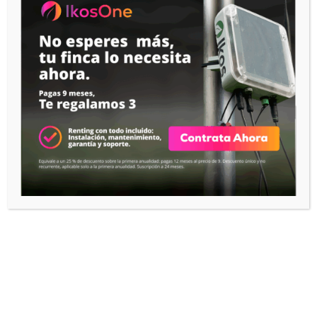
IKOS One · Todo en uno
Tecnología
App IKOS
IKOS Notes
IKOS AI
RECURSOS
Help Center

IKOS Academy

CONTACTO
Contactar con IKOS
EMPRESA