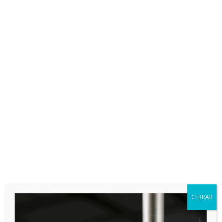
Partner de gestión agronómica. Tecnología, datos e inteligencia
artificial al servicio del agricultor profesional.
PLATAFORMAS

App Store

Google Play
CERRAR
HARDWARE Y SOFTWARE