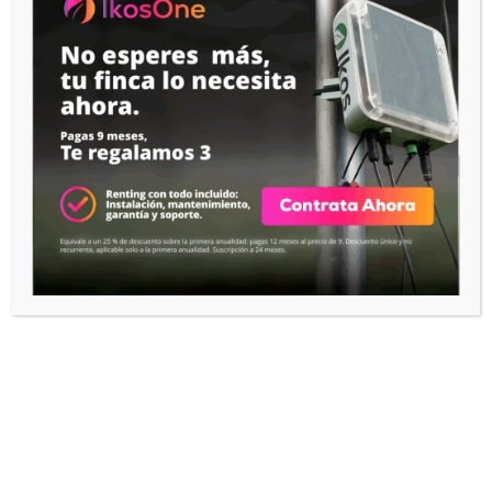
Tecnología
App IKOS
IKOS Notes
IKOS AI
RECURSOS
Help Center

IKOS Academy

CONTACTO
Contactar con IKOS
EMPRESA