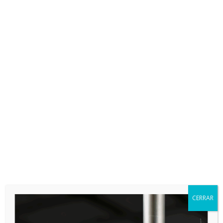
Partner de gestión agronómica. Tecnología, datos e inteligencia
artificial al servicio del agricultor profesional.
PLATAFORMAS

App Store

Google Play
CERRAR
HARDWARE Y SOFTWARE