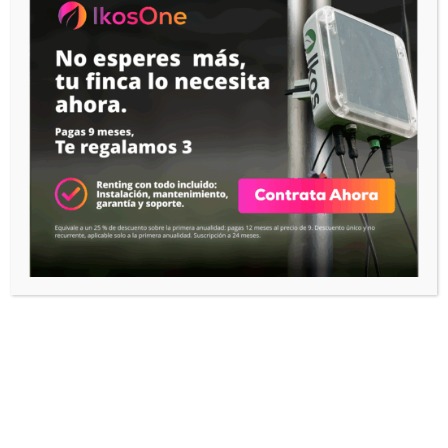
IKOS One · Todo en uno
Tecnología
App IKOS
IKOS Notes
IKOS AI
RECURSOS
Help Center

IKOS Academy

CONTACTO
Contactar con IKOS
EMPRESA